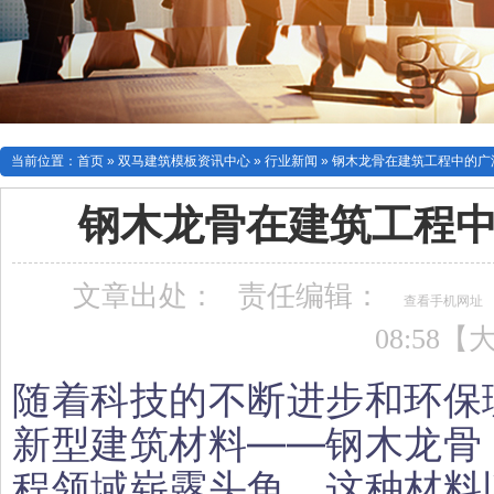
当前位置：
首页
»
双马建筑模板资讯中心
»
行业新闻
»
钢木龙骨在建筑工程中的广
钢木龙骨在建筑工程
文章出处：
责任编辑：
查看手机网址
08:58【
随着科技的不断进步和环保
新型建筑材料——钢木龙骨
程领域崭露头角。这种材料