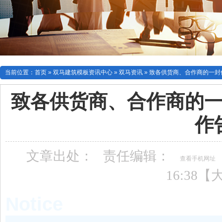
当前位置：
首页
»
双马建筑模板资讯中心
»
双马资讯
»
致各供货商、合作商的一封
致各供货商、合作商的
作
文章出处：
责任编辑：
查看手机网址
16:38【
Notice