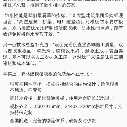
和技术总监，得到了近乎相同的答案。
"防水性能是我们最看重的指标。"某大型建筑集团采购经理
坦言，"高层建筑、桥梁、电厂这些项目对模板防水要求极
高。双马覆膜板采用特制浸渍胶膜纸，防水性能卓越，能有
效避免模板遇水变形开胶。"
另一位技术总监补充道："表面光滑度直接影响施工质量。双
马覆膜板板面平整光滑，脱模效果好，混凝土成型表面美
观，基本可以省去二次抹灰工序。这对我们来说意味着工期
缩短和成本降低。"
事实上，双马建模覆膜板的优势远不止于此：
强度与韧性平衡：松杨桉相结合的结构设计，确保模板
不翘边、不变形
周转次数多：相比普通模板，使用寿命延长30%以上
规格齐全：1830×915mm、2440×1220mm标准尺寸，支
持特殊定制
全国配送：完善的物流体系，确保及时供货